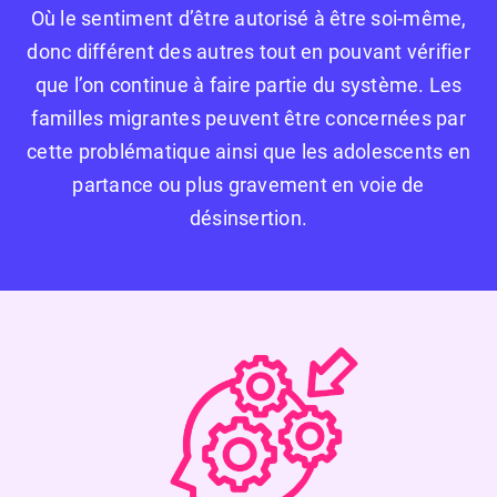
Où le sentiment d’être autorisé à être soi-même,
donc différent des autres tout en pouvant vérifier
que l’on continue à faire partie du système. Les
familles migrantes peuvent être concernées par
cette problématique ainsi que les adolescents en
partance ou plus gravement en voie de
désinsertion.